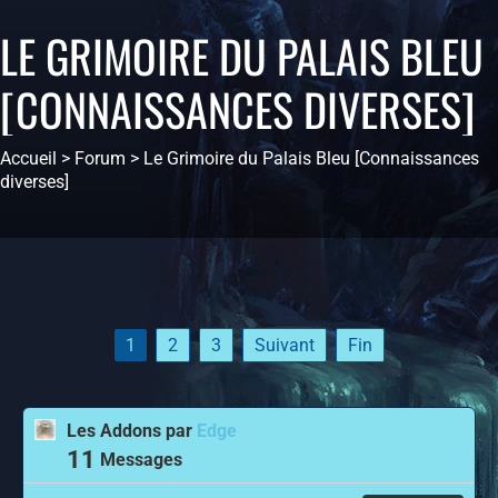
LE GRIMOIRE DU PALAIS BLEU
[CONNAISSANCES DIVERSES]
Accueil
>
Forum
>
Le Grimoire du Palais Bleu [Connaissances
diverses]
1
2
3
Suivant
Fin
Les Addons
par
Edge
11
Messages