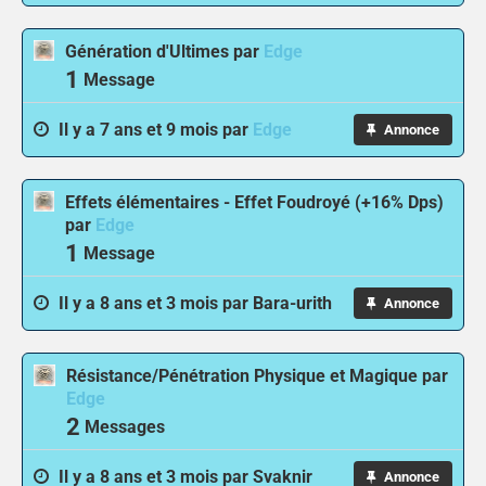
Génération d'Ultimes
par
Edge
1
Message
Il y a 7 ans et 9 mois par
Edge
Annonce
Effets élémentaires - Effet Foudroyé (+16% Dps)
par
Edge
1
Message
Il y a 8 ans et 3 mois par
Bara-urith
Annonce
Résistance/Pénétration Physique et Magique
par
Edge
2
Messages
Il y a 8 ans et 3 mois par
Svaknir
Annonce