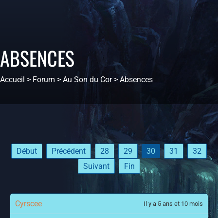
ABSENCES
Accueil
>
Forum
>
Au Son du Cor
>
Absences
Début
Précédent
28
29
30
31
32
Suivant
Fin
Cyrscee
Il y a 5 ans et 10 mois