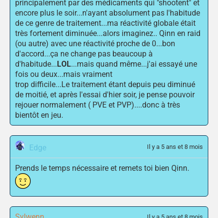
principalement par des médicaments qui "shootent" et
encore plus le soir...n'ayant absolument pas l'habitude
de ce genre de traitement...ma réactivité globale était
très fortement diminuée...alors imaginez.. Qinn en raid
(ou autre) avec une réactivité proche de 0...bon
d'accord...ça ne change pas beaucoup à
d'habitude...
LOL
...mais quand même...j'ai essayé une
fois ou deux...mais vraiment
trop difficile...Le traitement étant depuis peu diminué
de moitié, et après l'essai d'hier soir, je pense pouvoir
rejouer normalement ( PVE et PVP)....donc à très
bientôt en jeu.
Edge
Il y a 5 ans et 8 mois
Prends le temps nécessaire et remets toi bien Qinn.
Sylwenn
Il y a 5 ans et 8 mois