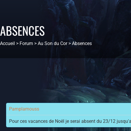
ABSENCES
Accueil
>
Forum
>
Au Son du Cor
>
Absences
Pamplamouss
Pour ces vacances de Noël je serai absent du 23/12 jusqu'