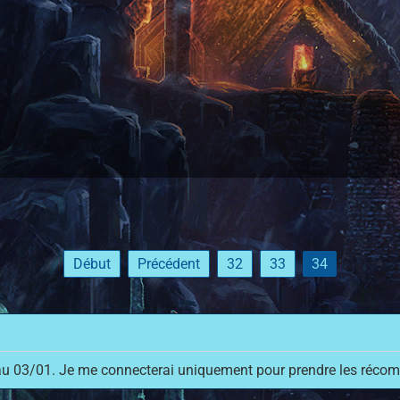
Début
Précédent
32
33
34
au 03/01. Je me connecterai uniquement pour prendre les récom