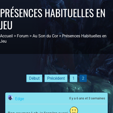
PRÉSENCES HABITUELLES EN
JEU
Accueil
>
Forum
>
Au Son du Cor
>
Présences Habituelles en
Jeu
Début
Précédent
1
2
Edge
Il y a 6 ans et 3 semaines