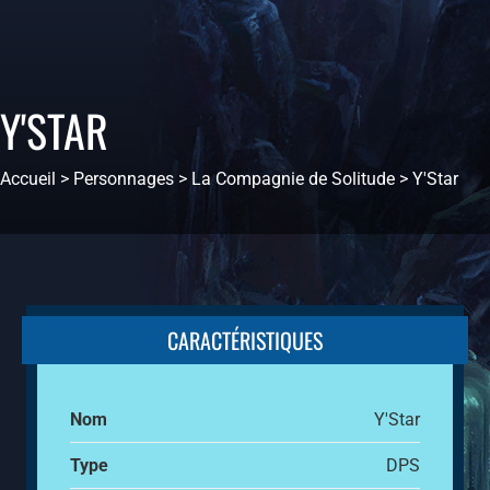
Y'STAR
Accueil
>
Personnages
>
La Compagnie de Solitude
>
Y'Star
CARACTÉRISTIQUES
Nom
Y'Star
Type
DPS