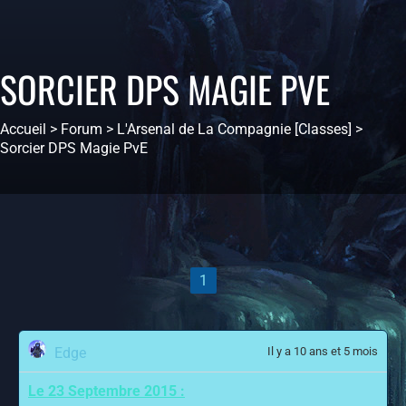
SORCIER DPS MAGIE PVE
Accueil
>
Forum
>
L'Arsenal de La Compagnie [Classes]
>
Sorcier DPS Magie PvE
1
Edge
Il y a 10 ans et 5 mois
Le 23 Septembre 2015 :