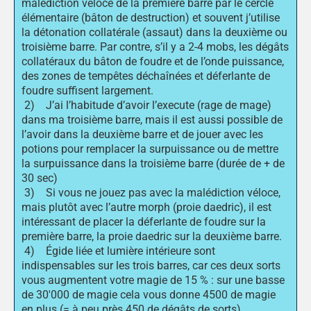
malédiction véloce de la première barre par le cercle
élémentaire (bâton de destruction) et souvent j’utilise
la détonation collatérale (assaut) dans la deuxième ou
troisième barre. Par contre, s’il y a 2-4 mobs, les dégâts
collatéraux du bâton de foudre et de l’onde puissance,
des zones de tempêtes déchaînées et déferlante de
foudre suffisent largement.
2) J’ai l’habitude d’avoir l’execute (rage de mage)
dans ma troisième barre, mais il est aussi possible de
l’avoir dans la deuxième barre et de jouer avec les
potions pour remplacer la surpuissance ou de mettre
la surpuissance dans la troisième barre (durée de + de
30 sec)
3) Si vous ne jouez pas avec la malédiction véloce,
mais plutôt avec l’autre morph (proie daedric), il est
intéressant de placer la déferlante de foudre sur la
première barre, la proie daedric sur la deuxième barre.
4) Égide liée et lumière intérieure sont
indispensables sur les trois barres, car ces deux sorts
vous augmentent votre magie de 15 % : sur une basse
de 30'000 de magie cela vous donne 4500 de magie
en plus (= à peu près 450 de dégâts de sorts)