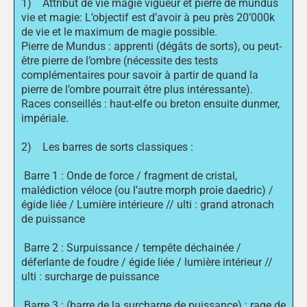
1) Attribut de vie magie vigueur et pierre de mundus
vie et magie: L’objectif est d’avoir à peu près 20’000k
de vie et le maximum de magie possible.
Pierre de Mundus : apprenti (dégâts de sorts), ou peut-
être pierre de l’ombre (nécessite des tests
complémentaires pour savoir à partir de quand la
pierre de l’ombre pourrait être plus intéressante).
Races conseillés : haut-elfe ou breton ensuite dunmer,
impériale.
2) Les barres de sorts classiques :
Barre 1 : Onde de force / fragment de cristal,
malédiction véloce (ou l’autre morph proie daedric) /
égide liée / Lumière intérieure // ulti : grand atronach
de puissance
Barre 2 : Surpuissance / tempête déchainée /
déferlante de foudre / égide liée / lumière intérieur //
ulti : surcharge de puissance
Barre 3 : (barre de la surcharge de puissance) : rage de