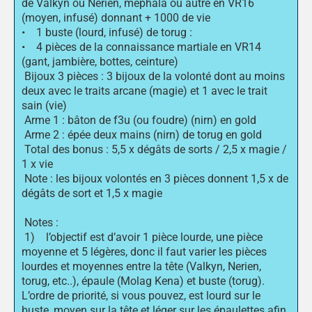
de Valkyn ou Nerien, mephala ou autre en VR16
(moyen, infusé) donnant + 1000 de vie
• 1 buste (lourd, infusé) de torug :
• 4 pièces de la connaissance martiale en VR14
(gant, jambière, bottes, ceinture)
Bijoux 3 pièces : 3 bijoux de la volonté dont au moins
deux avec le traits arcane (magie) et 1 avec le trait
sain (vie)
Arme 1 : bâton de f3u (ou foudre) (nirn) en gold
Arme 2 : épée deux mains (nirn) de torug en gold
Total des bonus : 5,5 x dégâts de sorts / 2,5 x magie /
1 x vie
Note : les bijoux volontés en 3 pièces donnent 1,5 x de
dégâts de sort et 1,5 x magie
Notes :
1) l’objectif est d’avoir 1 pièce lourde, une pièce
moyenne et 5 légères, donc il faut varier les pièces
lourdes et moyennes entre la tête (Valkyn, Nerien,
torug, etc..), épaule (Molag Kena) et buste (torug).
L’ordre de priorité, si vous pouvez, est lourd sur le
buste, moyen sur la tête et léger sur les épaulettes afin